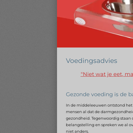
Voedingsadvies
"Niet wat je eet, m
Gezonde voeding is de b
In de middeleeuwen ontstond het 
mensen al dat de darmgezondheid 
gezondheid. Tegenwoordig staan 
belangstelling en spreken we al ove
niet anders.