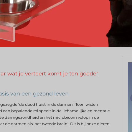
aar wat je verteert komt je ten goede"
asis van een gezond leven
gezegde ‘de dood huist in de darmen’. Toen wisten
een bepalende rol speelt in de lichamelijke en mentale
de darmgezondheid en het microbioom volop in de
r de darmen als ‘het tweede brein’. Dit is bij onze dieren