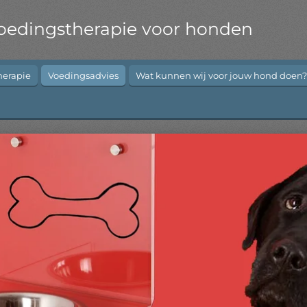
oedingstherapie voor honden
herapie
Voedingsadvies
Wat kunnen wij voor jouw hond doen?