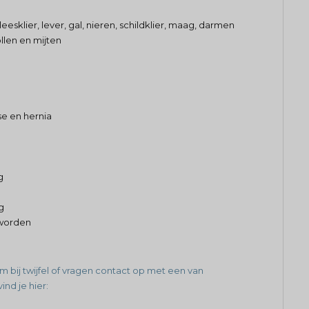
sklier, lever, gal, nieren, schildklier, maag, darmen
llen en mijten
e en hernia
g
g
 worden
m bij twijfel of vragen contact op met een van
ind je hier: