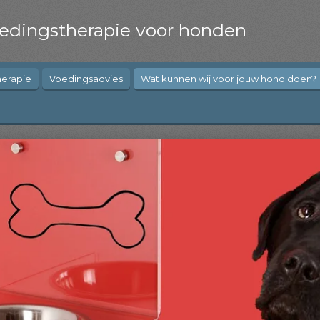
oedingstherapie voor honden
herapie
Voedingsadvies
Wat kunnen wij voor jouw hond doen?